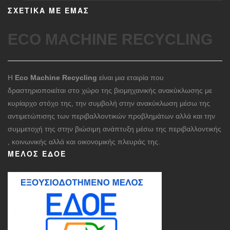
ΣΧΕΤΙΚΑ ΜΕ ΕΜΑΣ
ECO MACHINE RECYCLING
Η
Eco Machine Recycling
είναι μια εταιρία που
δραστηριοποιείται στο χώρο της βιομηχανικής ανακύκλωσης με
κυρίαρχο στόχο της, την συμβολή στην ανακύκλωση μέσω της
αντιμετώπισης των περιβαλλοντικών προβλημάτων αλλά και την
συμμετοχή της στην βιώσιμη ανάπτυξη μέσω της περιβαλλοντικής
, κοινωνικής αλλά και οικονομικής πλευράς της.
ΜΈΛΟΣ ΕΔΟΕ