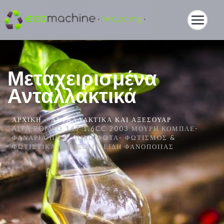
Μεταχειρισμένα
Ανταλλακτικά
ΑΡΧΙΚΉ
ΑΝΤΑΛΛΑΚΤΙΚΆ ΚΑΙ ΑΞΕΣΟΥΆΡ
ALFA ROMEO 147 1.6CC 2003 ΜΟΎΡΗ ΚΟΜΠΛΈ-
ΦΑΝΆΡΙΑ ΠΊΣΩ -ΠΊΣΩ ΦΏΤΑ- ΦΩΤΙΣΜΌΣ &
ΦΩΤΙΣΤΙΚΆ-ΑΜΆΞΩΜΑ ΕΊΔΗ ΦΑΝΟΠΟΙΊΑΣ