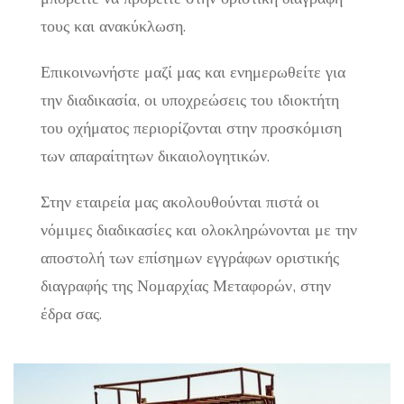
Εξουσιοδότηση, επικυρωμένη
οδηγό και εκείνος του δίνει μια
τους και ανακύκλωση.
από Δημόσια Αρχή, για τη
βεβαίωση παραλαβής.
Επικοινωνήστε μαζί μας και ενημερωθείτε για
μεταφορά του οχήματος
Ο ιδιοκτήτης περιμένει μέσω
την διαδικασία, οι υποχρεώσεις του ιδιοκτήτη
ταχυδρομείου το επίσημο Πιστοποιητικό
του οχήματος περιορίζονται στην προσκόμιση
Η άδεια κυκλοφορίας του
Η άδεια κυκλοφορίας του
Καταστροφής, πρόκειται για το επίσημο
των απαραίτητων δικαιολογητικών.
οχήματος.
οχήματος.
έγγραφο της διαγραφής ή το
Οι πινακίδες του οχήματος.
Οι πινακίδες του οχήματος.
παραλαμβάνει από τα γραφεία μας.
Στην εταιρεία μας ακολουθούνται πιστά οι
Φωτοτυπία της αστυνομικής
Φωτοτυπία της αστυνομικής
νόμιμες διαδικασίες και ολοκληρώνονται με την
ταυτότητας του διαχειριστή της
ταυτότητας του διαχειριστή της
αποστολή των επίσημων εγγράφων οριστικής
εταιρίας.
εταιρίας.
διαγραφής της Νομαρχίας Μεταφορών, στην
Εξουσιοδότηση, επικυρωμένη
Εξουσιοδότηση, επικυρωμένη
έδρα σας.
από Δημόσια Αρχή, για τη
από Δημόσια Αρχή, για τη
μεταφορά του οχήματος
μεταφορά του οχήματος
Φωτοτυπία του καταστατικού της
Πρακτικό Διοικητικού