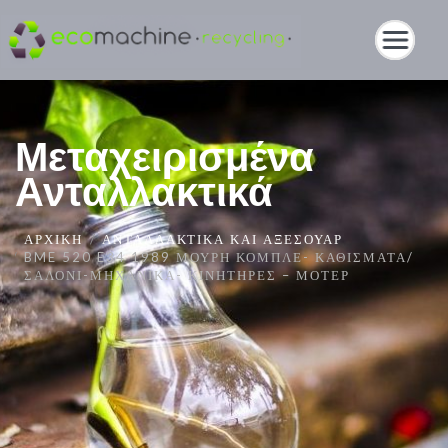
Μεταχειρισμένα
Ανταλλακτικά
ΑΡΧΙΚΉ
ΑΝΤΑΛΛΑΚΤΙΚΆ ΚΑΙ ΑΞΕΣΟΥΆΡ
BME 520 E34 1989 ΜΟΎΡΗ ΚΟΜΠΛΈ- ΚΑΘΊΣΜΑΤΑ/
ΣΑΛΌΝΙ-ΜΗΧΑΝΙΚΆ- ΚΙΝΗΤΉΡΕΣ – ΜΟΤΈΡ