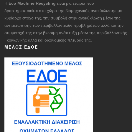
Η
Eco Machine Recycling
είναι μια εταιρία που
δραστηριοποιείται στο χώρο της βιομηχανικής ανακύκλωσης με
κυρίαρχο στόχο της, την συμβολή στην ανακύκλωση μέσω της
αντιμετώπισης των περιβαλλοντικών προβλημάτων αλλά και την
συμμετοχή της στην βιώσιμη ανάπτυξη μέσω της περιβαλλοντικής
, κοινωνικής αλλά και οικονομικής πλευράς της.
ΜΈΛΟΣ ΕΔΟΕ