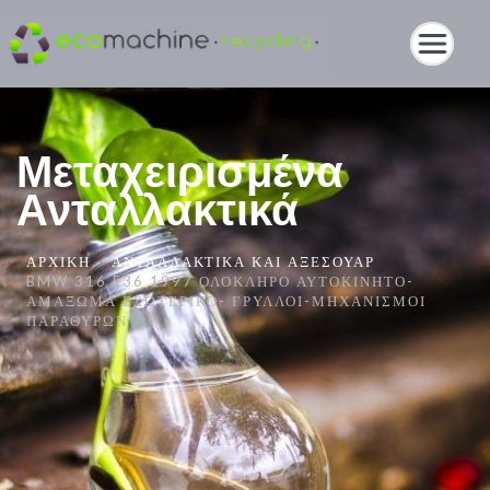
Μεταχειρισμένα
Ανταλλακτικά
ΑΡΧΙΚΉ
ΑΝΤΑΛΛΑΚΤΙΚΆ ΚΑΙ ΑΞΕΣΟΥΆΡ
BMW 316 E36 1997 ΟΛΌΚΛΗΡΟ ΑΥΤΟΚΊΝΗΤΟ-
ΑΜΆΞΩΜΑ ΕΣΩΤΕΡΙΚΌ- ΓΡΎΛΛΟΙ-ΜΗΧΑΝΙΣΜΟΊ
ΠΑΡΑΘΎΡΩΝ