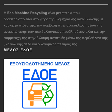
Η
Eco Machine Recycling
είναι μια εταιρία που
δραστηριοποιείται στο χώρο της βιομηχανικής ανακύκλωσης με
κυρίαρχο στόχο της, την συμβολή στην ανακύκλωση μέσω της
αντιμετώπισης των περιβαλλοντικών προβλημάτων αλλά και την
συμμετοχή της στην βιώσιμη ανάπτυξη μέσω της περιβαλλοντικής
, κοινωνικής αλλά και οικονομικής πλευράς της.
ΜΈΛΟΣ ΕΔΟΕ