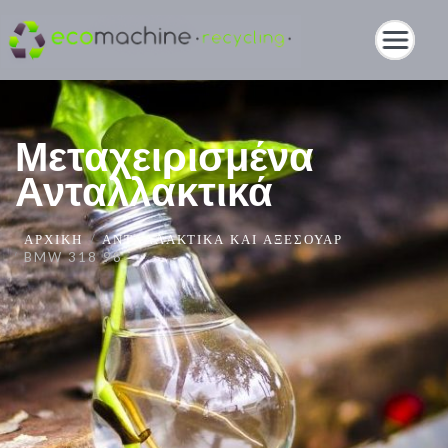
Μεταχειρισμένα
Ανταλλακτικά
ΑΡΧΙΚΉ
ΑΝΤΑΛΛΑΚΤΙΚΆ ΚΑΙ ΑΞΕΣΟΥΆΡ
BMW 318 98