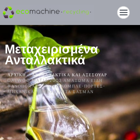
Μεταχειρισμένα
Ανταλλακτικά
ΑΡΧΙΚΉ
ΑΝΤΑΛΛΑΚΤΙΚΆ ΚΑΙ ΑΞΕΣΟΥΆΡ
DAEWOO MATIZ 2003 ΑΜΆΞΩΜΑ ΕΊΔΗ
ΦΑΝΟΠΟΙΊΑΣ- ΜΟΎΡΗ ΚΟΜΠΛΈ-ΠΌΡΤΕΣ-
ΜΗΧΑΝΙΚΆ- ΧΕΙΡΟΚΊΝΗΤΑ ΣΑΣΜΆΝ