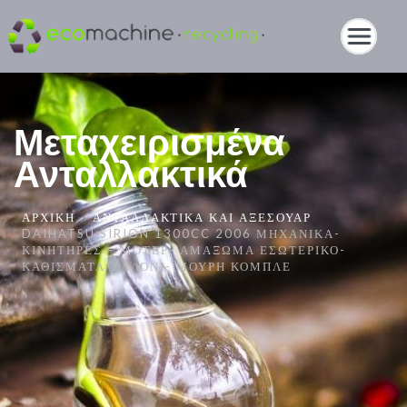
Μεταχειρισμένα
Ανταλλακτικά
ΑΡΧΙΚΉ
ΑΝΤΑΛΛΑΚΤΙΚΆ ΚΑΙ ΑΞΕΣΟΥΆΡ
DAIHATSU SIRION 1300CC 2006 ΜΗΧΑΝΙΚΆ-
ΚΙΝΗΤΉΡΕΣ – ΜΟΤΈΡ- ΑΜΆΞΩΜΑ ΕΣΩΤΕΡΙΚΌ-
ΚΑΘΊΣΜΑΤΑ/ΣΑΛΌΝΙ- ΜΟΎΡΗ ΚΟΜΠΛΈ