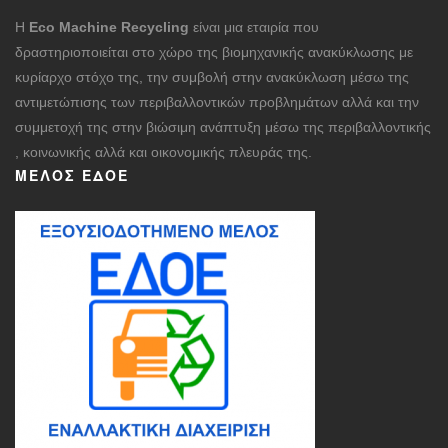
Η
Eco Machine Recycling
είναι μια εταιρία που
δραστηριοποιείται στο χώρο της βιομηχανικής ανακύκλωσης με
κυρίαρχο στόχο της, την συμβολή στην ανακύκλωση μέσω της
αντιμετώπισης των περιβαλλοντικών προβλημάτων αλλά και την
συμμετοχή της στην βιώσιμη ανάπτυξη μέσω της περιβαλλοντικής
, κοινωνικής αλλά και οικονομικής πλευράς της.
ΜΈΛΟΣ ΕΔΟΕ