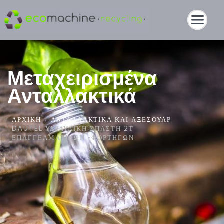
Μεταχειρισμένα
Ανταλλακτικά
ΑΡΧΙΚΉ
ΑΝΤΑΛΛΑΚΤΙΚΆ ΚΑΙ ΑΞΕΣΟΥΆΡ
DAUTEL ΥΔΡΑΥΛΙΚΗ ΣΠΑΣΤΗ 2Τ
ΕΠΑΓΓΕΛΜΑΤΙΚΏΝ -ΦΟΡΤΗΓΏΝ