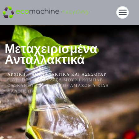
Μεταχειρισμένα
Ανταλλακτικά
ΑΡΧΙΚΉ
ΑΝΤΑΛΛΑΚΤΙΚΆ ΚΑΙ ΑΞΕΣΟΥΆΡ
FIAT IDEA 1.4CC 2005 ΜΟΎΡΗ ΚΟΜΠΛΈ-
ΟΛΌΚΛΗΡΟ ΑΥΤΟΚΊΝΗΤΟ- ΑΜΆΞΩΜΑ ΕΊΔΗ
ΦΑΝΟΠΟΙΊΑΣ