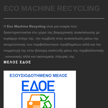
ECO MACHINE RECYCLING
Η
Eco Machine Recycling
είναι μια εταιρία που
δραστηριοποιείται στο χώρο της βιομηχανικής ανακύκλωσης με
κυρίαρχο στόχο της, την συμβολή στην ανακύκλωση μέσω της
αντιμετώπισης των περιβαλλοντικών προβλημάτων αλλά και την
συμμετοχή της στην βιώσιμη ανάπτυξη μέσω της περιβαλλοντικής
, κοινωνικής αλλά και οικονομικής πλευράς της.
ΜΈΛΟΣ ΕΔΟΕ