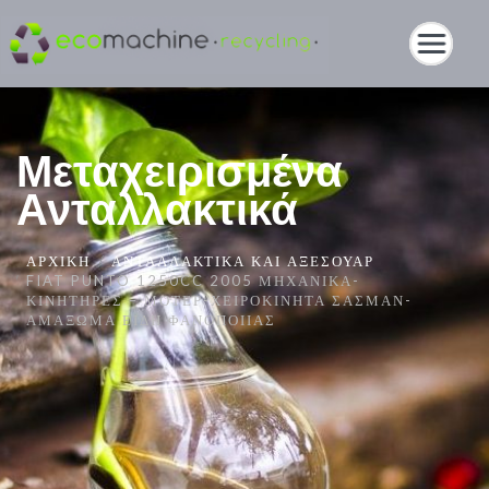
Μεταχειρισμένα
Ανταλλακτικά
ΑΡΧΙΚΉ
ΑΝΤΑΛΛΑΚΤΙΚΆ ΚΑΙ ΑΞΕΣΟΥΆΡ
FIAT PUNTO 1250CC 2005 ΜΗΧΑΝΙΚΆ-
ΚΙΝΗΤΉΡΕΣ – ΜΟΤΈΡ-ΧΕΙΡΟΚΊΝΗΤΑ ΣΑΣΜΆΝ-
ΑΜΆΞΩΜΑ ΕΊΔΗ ΦΑΝΟΠΟΙΊΑΣ