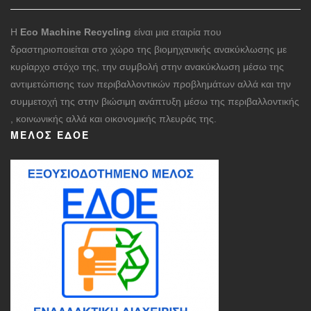
Η
Eco Machine Recycling
είναι μια εταιρία που
δραστηριοποιείται στο χώρο της βιομηχανικής ανακύκλωσης με
κυρίαρχο στόχο της, την συμβολή στην ανακύκλωση μέσω της
αντιμετώπισης των περιβαλλοντικών προβλημάτων αλλά και την
συμμετοχή της στην βιώσιμη ανάπτυξη μέσω της περιβαλλοντικής
, κοινωνικής αλλά και οικονομικής πλευράς της.
ΜΈΛΟΣ ΕΔΟΕ