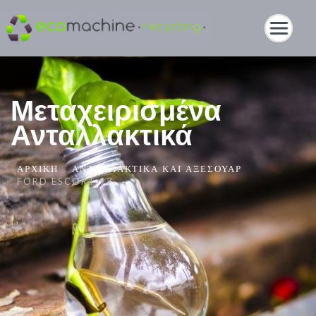
Μεταχειρισμένα
Ανταλλακτικά
ΑΡΧΙΚΉ
ΑΝΤΑΛΛΑΚΤΙΚΆ ΚΑΙ ΑΞΕΣΟΥΆΡ
FORD ESCORT 97