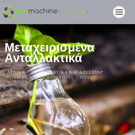
Μεταχειρισμένα
Ανταλλακτικά
ΑΡΧΙΚΉ
ΑΝΤΑΛΛΑΚΤΙΚΆ ΚΑΙ ΑΞΕΣΟΥΆΡ
FORD FIESTA 01 ΚΙΝΗΤΉΡΕΣ – ΜΟΤΈΡ-
ΧΕΙΡΟΚΊΝΗΤΑ ΣΑΣΜΆΝ