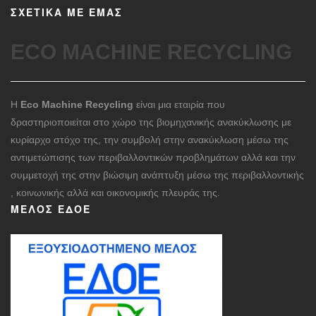
ΣΧΕΤΙΚΑ ΜΕ ΕΜΑΣ
ECO MACHINE RECYCLING
Η
Eco Machine Recycling
είναι μια εταιρία που
δραστηριοποιείται στο χώρο της βιομηχανικής ανακύκλωσης με
κυρίαρχο στόχο της, την συμβολή στην ανακύκλωση μέσω της
αντιμετώπισης των περιβαλλοντικών προβλημάτων αλλά και την
συμμετοχή της στην βιώσιμη ανάπτυξη μέσω της περιβαλλοντικής
, κοινωνικής αλλά και οικονομικής πλευράς της.
ΜΈΛΟΣ ΕΔΟΕ