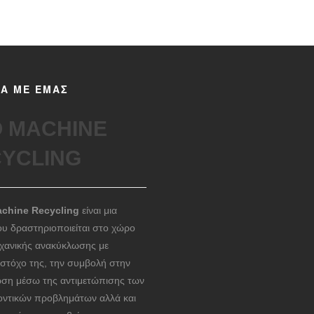
ΚΑ ΜΕ ΕΜΑΣ
 MACHINE
YCLING
chine Recycling
είναι μια
ου δραστηριοποιείται στο χώρο
ηχανικής ανακύκλωσης με
 στόχο της, την συμβολή στην
ση μέσω της αντιμετώπισης των
οντικών προβλημάτων αλλά και