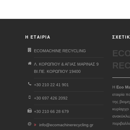
Η ΕΤΑΙΡΊΑ
ΣΧΕΤΙ
ECOMACHINE RECYCLING
ECO
REC
Λ. ΚΟΡΩΠΙΟΥ & ΑΓΙΑΣ ΜΑΡΙΝΑΣ 9
ΒΙ.ΠΕ. ΚΟΡΩΠΙΟΥ 19400
+30 210 22 41 901
Η
Eco Ma
εταιρία π
+30 697 426 2092
της βιομ
κυρίαρχο
+30 210 66 28 679
ανακύκλω
περιβαλλ
info@ecomachinerecycling.gr