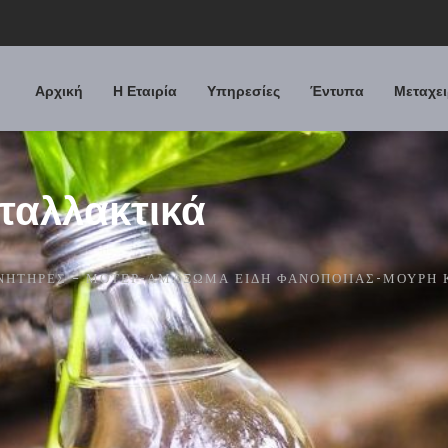
Αρχική
Η Εταιρία
Υπηρεσίες
Έντυπα
Μεταχει
ταλλακτικά
ΚΙΝΗΤΉΡΕΣ – ΜΟΤΈΡ-ΑΜΆΞΩΜΑ ΕΊΔΗ ΦΑΝΟΠΟΙΊΑΣ-ΜΟΎΡΗ