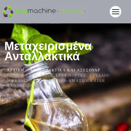
Μεταχειρισμένα
Ανταλλακτικά
ΑΡΧΙΚΉ
ΑΝΤΑΛΛΑΚΤΙΚΆ ΚΑΙ ΑΞΕΣΟΥΆΡ
HONDA CIVIC 1.5CC 1994 ΠΌΡΤΕΣ- ΓΡΎΛΛΟΙ-
ΜΗΧΑΝΙΣΜΟΊ ΠΑΡΑΘΎΡΩΝ-ΑΜΆΞΩΜΑ ΕΊΔΗ
ΦΑΝΟΠΟΙΊΑΣ