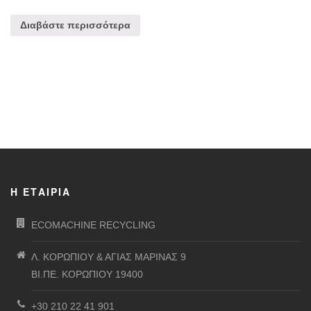
Διαβάστε περισσότερα
Η ΕΤΑΙΡΊΑ
ECOMACHINE RECYCLING
Λ. ΚΟΡΩΠΙΟΥ & ΑΓΙΑΣ ΜΑΡΙΝΑΣ 9
ΒΙ.ΠΕ. ΚΟΡΩΠΙΟΥ 19400
+30 210 22 41 901