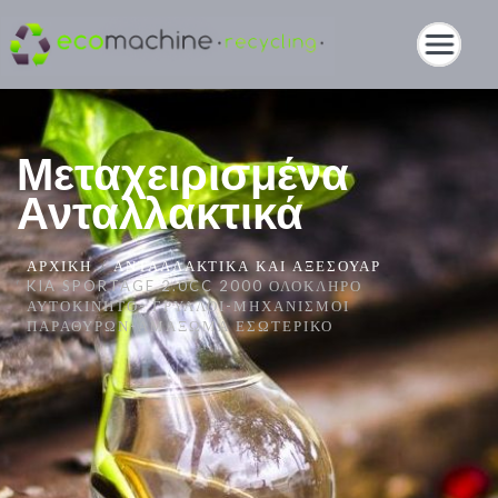
Μεταχειρισμένα
Ανταλλακτικά
ΑΡΧΙΚΉ
ΑΝΤΑΛΛΑΚΤΙΚΆ ΚΑΙ ΑΞΕΣΟΥΆΡ
KIA SPORTAGE 2.0CC 2000 ΟΛΌΚΛΗΡΟ
ΑΥΤΟΚΊΝΗΤΟ- ΓΡΎΛΛΟΙ-ΜΗΧΑΝΙΣΜΟΊ
ΠΑΡΑΘΎΡΩΝ-ΑΜΆΞΩΜΑ ΕΣΩΤΕΡΙΚΌ