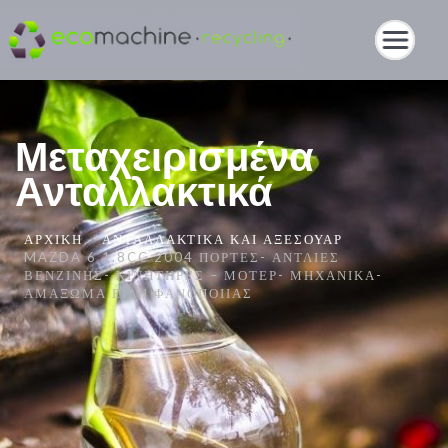
Μεταχειρισμένα
Ανταλλακτικά
ΑΡΧΙΚΉ
ΑΝΤΑΛΛΑΚΤΙΚΆ ΚΑΙ ΑΞΕΣΟΥΆΡ
MAZDA 6 1.8CC 2004 ΠΌΡΤΕΣ- ΑΝΤΛΊΕΣ
ΒΕΝΖΊΝΗΣ- ΚΙΝΗΤΉΡΕΣ – ΜΟΤΈΡ- ΜΗΧΑΝΙΚΆ-
ΑΜΆΞΩΜΑ ΕΊΔΗ ΦΑΝΟΠΟΙΊΑΣ