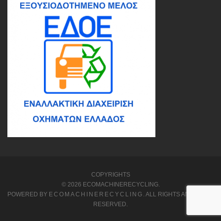
COPYRIGHTS
© 2026 ECOMACHINERECYCLING.
POWERED BY
ECOMACHINERECYCLING
. ALL RIGHTS AND LEFTS
RESERVED.