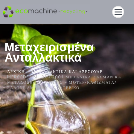
Μεταχειρισμένα
Ανταλλακτικά
ΑΡΧΙΚΉ
ΑΝΤΑΛΛΑΚΤΙΚΆ ΚΑΙ ΑΞΕΣΟΥΆΡ
MERCEDES ML 320 2001 ΜΗΧΑΝΙΚΆ-ΣΑΣΜΆΝ ΚΑΙ
ΜΕΤΆΔΟΣΗ- ΚΙΝΗΤΉΡΕΣ – ΜΟΤΈΡ-ΚΑΘΊΣΜΑΤΑ/
ΣΑΛΌΝΙ-ΑΜΆΞΩΜΑ ΕΣΩΤΕΡΙΚΌ