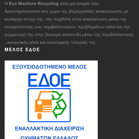
Η
Eco Machine Recycling
είναι μια εταιρία που
δραστηριοποιείται στο χώρο της βιομηχανικής ανακύκλωσης με
κυρίαρχο στόχο της, την συμβολή στην ανακύκλωση μέσω της
αντιμετώπισης των περιβαλλοντικών προβλημάτων αλλά και την
συμμετοχή της στην βιώσιμη ανάπτυξη μέσω της περιβαλλοντικής
, κοινωνικής αλλά και οικονομικής πλευράς της.
ΜΈΛΟΣ ΕΔΟΕ