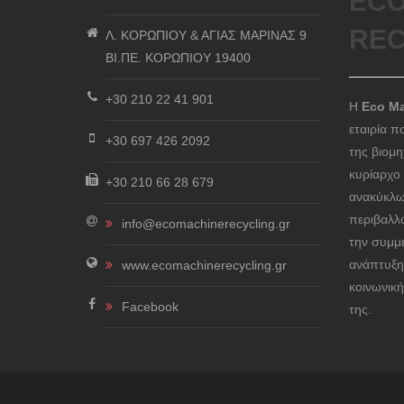
ECO
REC
Λ. ΚΟΡΩΠΙΟΥ & ΑΓΙΑΣ ΜΑΡΙΝΑΣ 9
ΒΙ.ΠΕ. ΚΟΡΩΠΙΟΥ 19400
+30 210 22 41 901
Η
Eco Ma
εταιρία π
+30 697 426 2092
της βιομ
κυρίαρχο
+30 210 66 28 679
ανακύκλω
περιβαλλ
info@ecomachinerecycling.gr
την συμμ
ανάπτυξη
www.ecomachinerecycling.gr
κοινωνική
Facebook
της.