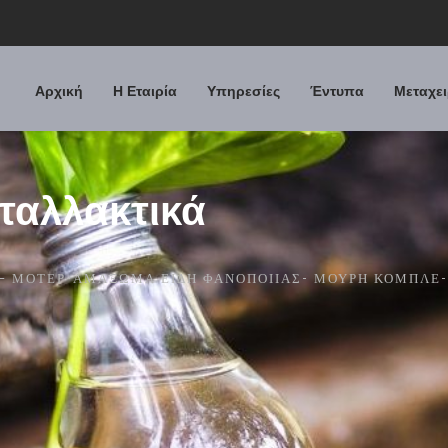
Αρχική
Η Εταιρία
Υπηρεσίες
Έντυπα
Μεταχει
ταλλακτικά
 – ΜΟΤΈΡ-ΑΜΆΞΩΜΑ ΕΊΔΗ ΦΑΝΟΠΟΙΊΑΣ- ΜΟΎΡΗ ΚΟΜΠΛΈ