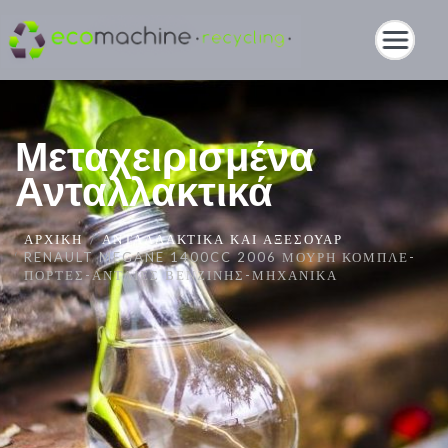
Μεταχειρισμένα
Ανταλλακτικά
ΑΡΧΙΚΉ
ΑΝΤΑΛΛΑΚΤΙΚΆ ΚΑΙ ΑΞΕΣΟΥΆΡ
RENAULT MEGANE 1400CC 2006 ΜΟΎΡΗ ΚΟΜΠΛΈ-
ΠΌΡΤΕΣ-ΑΝΤΛΊΕΣ ΒΕΝΖΊΝΗΣ-ΜΗΧΑΝΙΚΆ