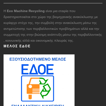
Η
Eco Machine Recycling
είναι μια εταιρία που
δραστηριοποιείται στο χώρο της βιομηχανικής ανακύκλωσης με
κυρίαρχο στόχο της, την συμβολή στην ανακύκλωση μέσω της
αντιμετώπισης των περιβαλλοντικών προβλημάτων αλλά και την
συμμετοχή της στην βιώσιμη ανάπτυξη μέσω της περιβαλλοντικής
, κοινωνικής αλλά και οικονομικής πλευράς της.
ΜΈΛΟΣ ΕΔΟΕ