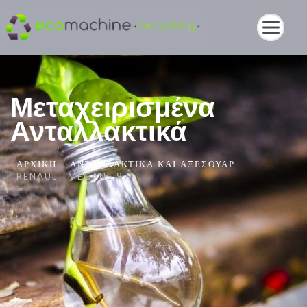
Μεταχειρισμένα
Ανταλλακτικά
ΑΡΧΙΚΉ
ΑΝΤΑΛΛΑΚΤΙΚΆ ΚΑΙ ΑΞΕΣΟΥΆΡ
RENAULT MEGANE 97