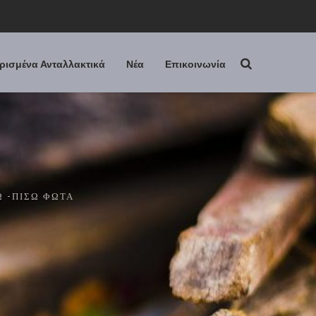
ρισμένα Ανταλλακτικά
Νέα
Επικοινωνία
Ω -ΠΊΣΩ ΦΏΤΑ