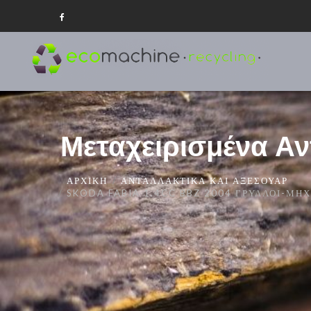
Μεταχειρισμένα Αν
ΑΡΧΙΚΉ
ΑΝΤΑΛΛΑΚΤΙΚΆ ΚΑΙ ΑΞΕΣΟΥΆΡ
SKODA FABIA 1.4CC BBZ 2004 ΓΡΎΛΛΟΙ-ΜΗ