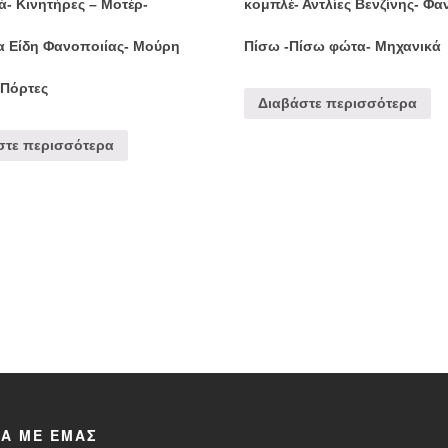
ά- Κινητήρες – Μοτέρ-
κομπλέ- Αντλίες Βενζίνης- Φα
 Είδη Φανοποιίας- Μούρη
Πίσω -Πίσω φώτα- Μηχανικά
 Πόρτες
Διαβάστε περισσότερα
στε περισσότερα
ΚΑ ΜΕ ΕΜΑΣ