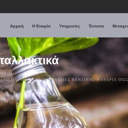
Αρχική
Η Εταιρία
Υπηρεσίες
Έντυπα
Μεταχει
ταλλακτικά
ΧΑΝΙΣΜΟΊ ΠΑΡΑΘΎΡΩΝ- ΑΝΤΛΊΕΣ ΒΕΝΖΊΝΗΣ-ΦΑΝΆΡΙΑ ΠΊΣ