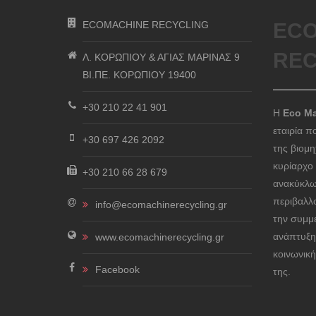
ECOMACHINE RECYCLING
ECO
REC
Λ. ΚΟΡΩΠΙΟΥ & ΑΓΙΑΣ ΜΑΡΙΝΑΣ 9
ΒΙ.ΠΕ. ΚΟΡΩΠΙΟΥ 19400
+30 210 22 41 901
Η
Eco Ma
εταιρία π
+30 697 426 2092
της βιομ
κυρίαρχο
+30 210 66 28 679
ανακύκλω
περιβαλλ
info@ecomachinerecycling.gr
την συμμ
ανάπτυξη
www.ecomachinerecycling.gr
κοινωνική
Facebook
της.