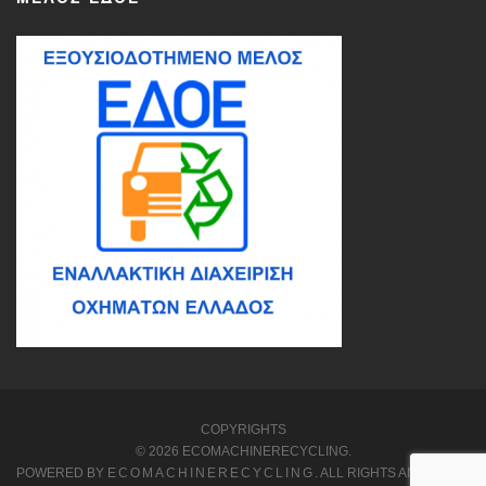
COPYRIGHTS
© 2026 ECOMACHINERECYCLING.
POWERED BY
ECOMACHINERECYCLING
. ALL RIGHTS AND LEFTS