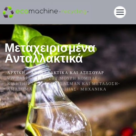
Μεταχειρισμένα
Ανταλλακτικά
ΑΡΧΙΚΉ
ΑΝΤΑΛΛΑΚΤΙΚΆ ΚΑΙ ΑΞΕΣΟΥΆΡ
VW PASSAT 1.8T 20V ΜΟΎΡΗ ΚΟΜΠΛΈ-
ΚΙΝΗΤΉΡΕΣ – ΜΟΤΈΡ- ΣΑΣΜΆΝ ΚΑΙ ΜΕΤΆΔΟΣΗ-
ΑΜΆΞΩΜΑ ΕΊΔΗ ΦΑΝΟΠΟΙΊΑΣ- ΜΗΧΑΝΙΚΆ